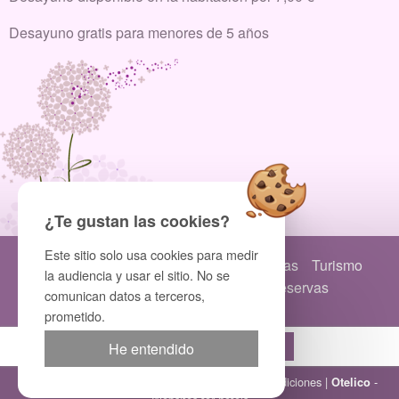
Desayuno gratis para menores de 5 años
¿Te gustan las cookies?
Este sitio solo usa cookies para medir
Inicio
Habitaciones
Seminarios
Ofertas
Turismo
la audiencia y usar el sitio. No se
Art
Fotos
Acceso
Contacto
Reservas
comunican datos a terceros,
prometido.
Reserva
He entendido
© Au Logis des Remparts |
Legal information
|
Condiciones
|
-
Otelico